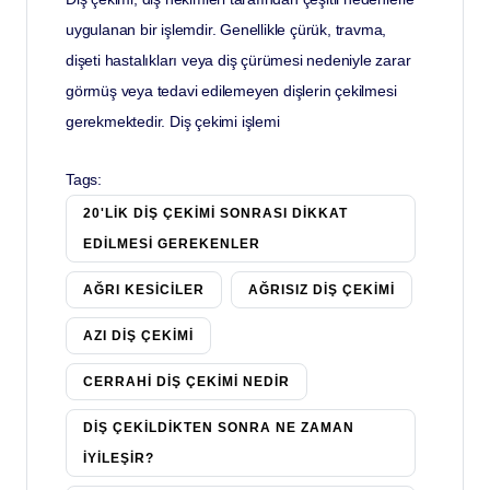
uygulanan bir işlemdir. Genellikle çürük, travma,
dişeti hastalıkları veya diş çürümesi nedeniyle zarar
görmüş veya tedavi edilemeyen dişlerin çekilmesi
gerekmektedir. Diş çekimi işlemi
Tags:
20'LIK DIŞ ÇEKIMI SONRASI DIKKAT
EDILMESI GEREKENLER
AĞRI KESICILER
AĞRISIZ DIŞ ÇEKIMI
AZI DIŞ ÇEKIMI
CERRAHI DIŞ ÇEKIMI NEDIR
DIŞ ÇEKILDIKTEN SONRA NE ZAMAN
İYILEŞIR?