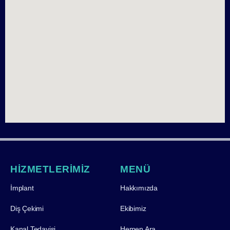
HİZMETLERİMİZ
MENÜ
İmplant
Hakkımızda
Diş Çekimi
Ekibimiz
Kanal Tedavisi
Hemen Ara