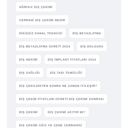
AĞRISIZ DIŞ ÇEKIMI
CERRAHI DIŞ ÇEKIMI NEDIR
DIKIŞSIZ KANAL TEDAVISI
DIŞ BEYAZLATMA
DIŞ BEYAZLATMA ÜCRETI 2024
DIŞ DOLGUSU
DIŞ HEKIMI
DIŞ IMPLANT FIYATLARI 2024
DIŞ SAĞLIĞI
DIŞ TAŞI TEMIZLIĞI
DIŞ ÇEKILDIKTEN SONRA NE ZAMAN İYILEŞIR?
DIŞ ÇEKIM FIYATLARI-ÜCRETI-DIŞ ÇEKIMI SONRASI
DIŞ ÇEKIMI
DIŞ ÇEKIMI ACITIR MI?
DIŞ ÇEKIMI AĞIZ VE ÇENE CERRAHISI