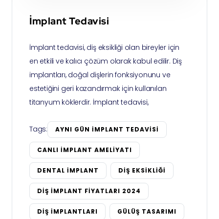
İmplant Tedavisi
İmplant tedavisi, diş eksikliği olan bireyler için
en etkili ve kalıcı çözüm olarak kabul edilir. Diş
implantları, doğal dişlerin fonksiyonunu ve
estetiğini geri kazandırmak için kullanılan
titanyum köklerdir. İmplant tedavisi,
Tags:
AYNI GÜN IMPLANT TEDAVISI
CANLI IMPLANT AMELIYATI
DENTAL IMPLANT
DIŞ EKSIKLIĞI
DIŞ IMPLANT FIYATLARI 2024
DIŞ IMPLANTLARI
GÜLÜŞ TASARIMI